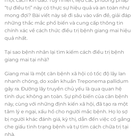
một cách kín đáo. Tuy nhiên, liệu các phương pháp
“tự điều trị” này có thực sự hiệu quả và an toàn như
mong đợi? Bài viết này sẽ đi sâu vào vấn đề, giải đáp
những thắc mắc phổ biến và cung cấp thông tin
chính xác về cách thức điều trị bệnh giang mai hiệu
quả nhất.
Tại sao bệnh nhân lại tìm kiếm cách điều trị bệnh
giang mai tại nhà?
Giang mai là một căn bệnh xã hội có tốc độ lây lan
nhanh chóng, do xoắn khuẩn Treponema pallidum
gây ra. Đường lây truyền chủ yếu là qua quan hệ
tình dục không an toàn. Sự phổ biến của căn bệnh
này, cùng với những định kiến xã hội, đã tạo ra một
tâm lý e ngại, xấu hổ cho người mắc bệnh. Họ lo sợ
bị người khác đánh giá, kỳ thị, dẫn đến việc cố gắng
che giấu tình trạng bệnh và tự tìm cách chữa trị tại
nhà.