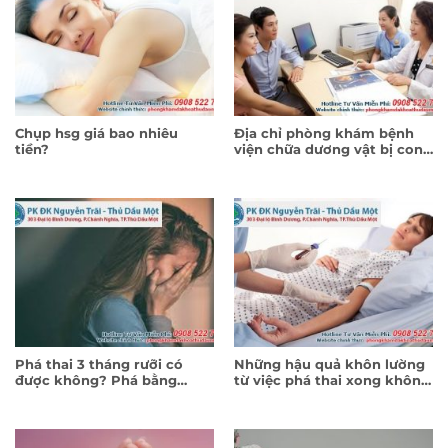
Chụp hsg giá bao nhiêu
Địa chỉ phòng khám bệnh
tiền?
viện chữa dương vật bị cong
ở Bình Dương?
Phá thai 3 tháng rưỡi có
Những hậu quả khôn lường
được không? Phá bằng
từ việc phá thai xong không
thuốc hay hút thai
kiêng?