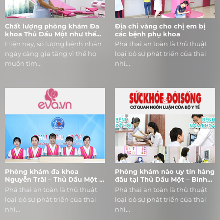
Chất lượng phòng khám Đa
Địa chỉ vàng cho chị em bị
khoa Thủ Dầu Một như thế
các bệnh phụ khoa
nào?
Hiện nay, số lượng bệnh nhân
Phá thai an toàn là thủ thuật
ngày càng gia tăng vì thế họ
loại bỏ sự phát triển của thai
muốn tìm...
nhi...
Phòng khám đa khoa
Phòng khám nào uy tín hàng
Nguyễn Trãi – Thủ Dầu Một –
đầu tại Thủ Dầu Một – Bình
khám chữa bệnh bằng chữ
Dương
Phá thai an toàn là thủ thuật
Phá thai an toàn là thủ thuật
“Tâm”
loại bỏ sự phát triển của thai
loại bỏ sự phát triển của thai
nhi...
nhi...