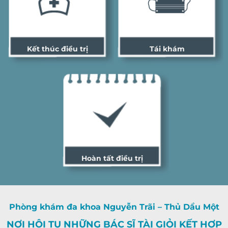
Kết thúc điều trị
Tái khám
Hoàn tất điều trị
Phòng khám đa khoa Nguyễn Trãi – Thủ Dầu Một
NƠI HỘI TỤ NHỮNG BÁC SĨ TÀI GIỎI KẾT HỢP