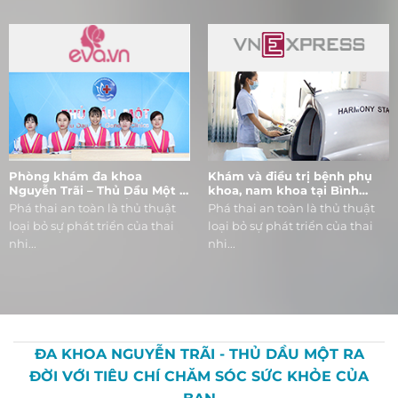
Phòng khám đa khoa
Khám và điều trị bệnh phụ
Nguyễn Trãi – Thủ Dầu Một –
khoa, nam khoa tại Bình
khám chữa bệnh bằng chữ
Dương
Phá thai an toàn là thủ thuật
Phá thai an toàn là thủ thuật
“Tâm”
loại bỏ sự phát triển của thai
loại bỏ sự phát triển của thai
nhi...
nhi...
ĐA KHOA NGUYỄN TRÃI - THỦ DẦU MỘT RA
ĐỜI VỚI TIÊU CHÍ CHĂM SÓC SỨC KHỎE CỦA