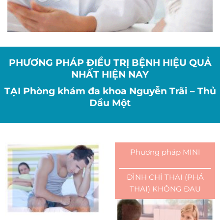
PHƯƠNG PHÁP ĐIỀU TRỊ BỆNH HIỆU QUẢ
NHẤT HIỆN NAY
TẠI Phòng khám đa khoa Nguyễn Trãi – Thủ
Dầu Một
Phương pháp MINI
ĐÌNH CHỈ THAI (PHÁ
THAI) KHÔNG ĐAU