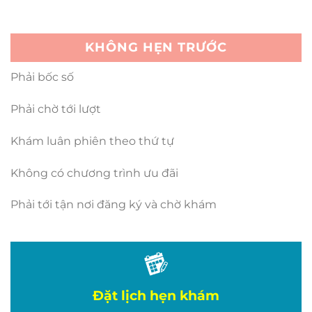
KHÔNG HẸN TRƯỚC
Phải bốc số
Phải chờ tới lượt
Khám luân phiên theo thứ tự
Không có chương trình ưu đãi
Phải tới tận nơi đăng ký và chờ khám
Đặt lịch hẹn khám