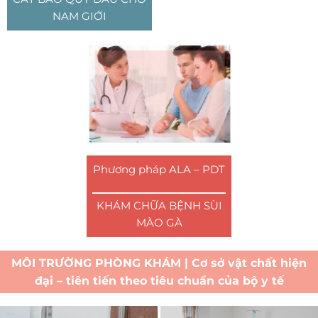
NAM GIỚI
Phương pháp ALA – PDT
KHÁM CHỮA BỆNH SÙI
MÀO GÀ
MÔI TRƯỜNG PHÒNG KHÁM | Cơ sở vật chất hiện
đại – tiên tiến theo tiêu chuẩn của bộ y tế