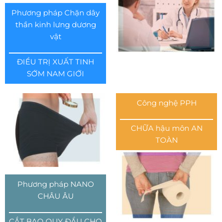
Phương pháp Chặn dây
thần kinh lưng dương
vật
ĐIỀU TRỊ XUẤT TINH
SỚM NAM GIỚI
Công nghệ PPH
CHỮA hậu môn AN
TOÀN
Phương pháp NANO
CHÂU ÂU
CẮT BAO QUY ĐẦU CHO