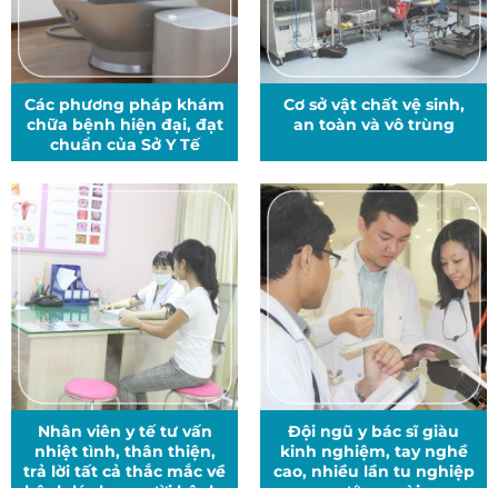
Các phương pháp khám
Cơ sở vật chất vệ sinh,
chữa bệnh hiện đại, đạt
an toàn và vô trùng
chuẩn của Sở Y Tế
Nhân viên y tế tư vấn
Đội ngũ y bác sĩ giàu
nhiệt tình, thân thiện,
kinh nghiệm, tay nghề
trả lời tất cả thắc mắc về
cao, nhiều lần tu nghiệp
bệnh lý cho người bệnh.
nước ngoài