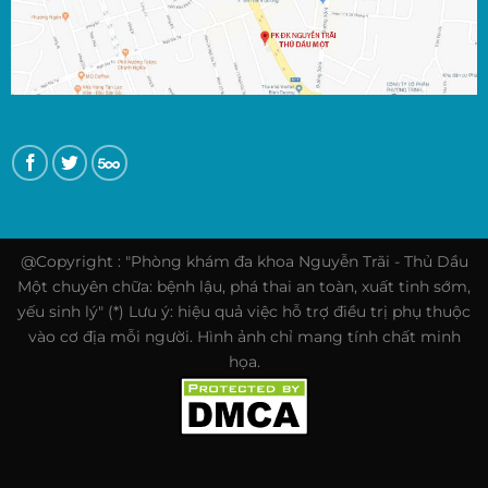
@Copyright : "Phòng khám đa khoa Nguyễn Trãi - Thủ Dầu
Một chuyên chữa: bệnh lậu, phá thai an toàn, xuất tinh sớm,
yếu sinh lý" (*) Lưu ý: hiệu quả việc hỗ trợ điều trị phụ thuộc
vào cơ địa mỗi người. Hình ảnh chỉ mang tính chất minh
họa.