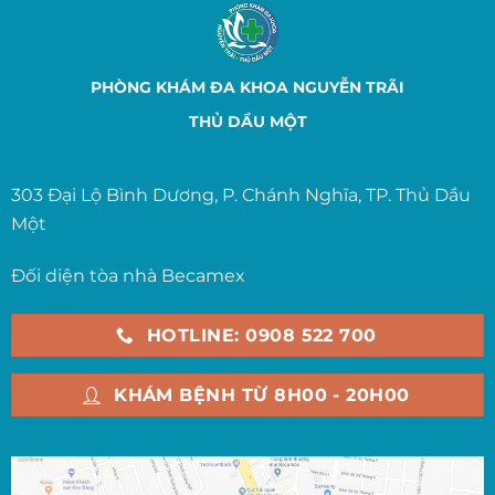
PHÒNG KHÁM ĐA KHOA NGUYỄN TRÃI
THỦ DẦU MỘT
303 Đại Lộ Bình Dương, P. Chánh Nghĩa, TP. Thủ Dầu
Một
Đối diện tòa nhà Becamex
HOTLINE: 0908 522 700
KHÁM BỆNH TỪ 8H00 - 20H00