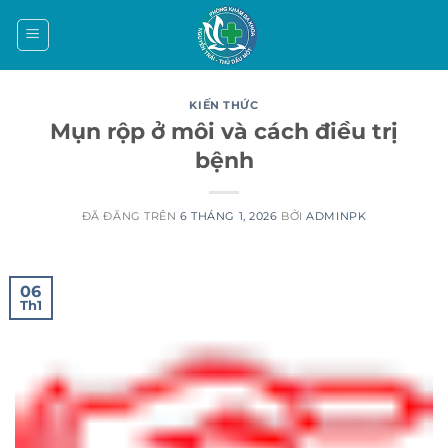
Chuyển
đến
nội
dung
KIẾN THỨC
Mụn rộp ở môi và cách điều trị
bệnh
ĐÃ ĐĂNG TRÊN
6 THÁNG 1, 2026
BỞI
ADMINPK
06
Th1