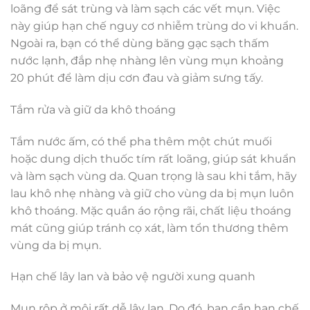
loãng để sát trùng và làm sạch các vết mụn. Việc
này giúp hạn chế nguy cơ nhiễm trùng do vi khuẩn.
Ngoài ra, bạn có thể dùng băng gạc sạch thấm
nước lạnh, đắp nhẹ nhàng lên vùng mụn khoảng
20 phút để làm dịu cơn đau và giảm sưng tấy.
Tắm rửa và giữ da khô thoáng
Tắm nước ấm, có thể pha thêm một chút muối
hoặc dung dịch thuốc tím rất loãng, giúp sát khuẩn
và làm sạch vùng da. Quan trọng là sau khi tắm, hãy
lau khô nhẹ nhàng và giữ cho vùng da bị mụn luôn
khô thoáng. Mặc quần áo rộng rãi, chất liệu thoáng
mát cũng giúp tránh cọ xát, làm tổn thương thêm
vùng da bị mụn.
Hạn chế lây lan và bảo vệ người xung quanh
Mụn rộp ở môi rất dễ lây lan. Do đó, bạn cần hạn chế