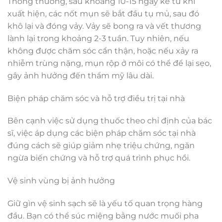
Thông thường, sau khoảng 10-15 ngày kể từ khi
xuất hiện, các nốt mụn sẽ bắt đầu tụ mủ, sau đó
khô lại và đóng vảy. Vảy sẽ bong ra và vết thương
lành lại trong khoảng 2-3 tuần. Tuy nhiên, nếu
không được chăm sóc cẩn thận, hoặc nếu xảy ra
nhiễm trùng nặng, mụn rộp ở môi có thể để lại sẹo,
gây ảnh hưởng đến thẩm mỹ lâu dài.
Biện pháp chăm sóc và hỗ trợ điều trị tại nhà
Bên cạnh việc sử dụng thuốc theo chỉ định của bác
sĩ, việc áp dụng các biện pháp chăm sóc tại nhà
đúng cách sẽ giúp giảm nhẹ triệu chứng, ngăn
ngừa biến chứng và hỗ trợ quá trình phục hồi.
Vệ sinh vùng bị ảnh hưởng
Giữ gìn vệ sinh sạch sẽ là yếu tố quan trọng hàng
đầu. Bạn có thể súc miệng bằng nước muối pha