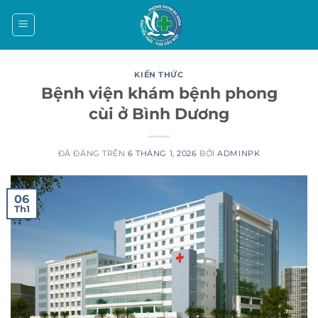
Chuyển
đến
nội
dung
KIẾN THỨC
Bệnh viện khám bệnh phong
cùi ở Bình Dương
ĐÃ ĐĂNG TRÊN
6 THÁNG 1, 2026
BỞI
ADMINPK
06
Th1