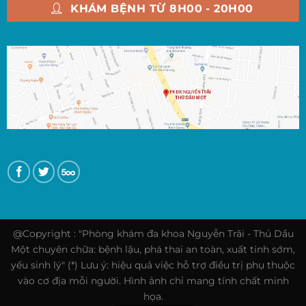
KHÁM BỆNH TỪ 8H00 - 20H00
@Copyright : "Phòng khám đa khoa Nguyễn Trãi - Thủ Dầu
Một chuyên chữa: bệnh lậu, phá thai an toàn, xuất tinh sớm,
yếu sinh lý" (*) Lưu ý: hiệu quả việc hỗ trợ điều trị phụ thuộc
vào cơ địa mỗi người. Hình ảnh chỉ mang tính chất minh
họa.